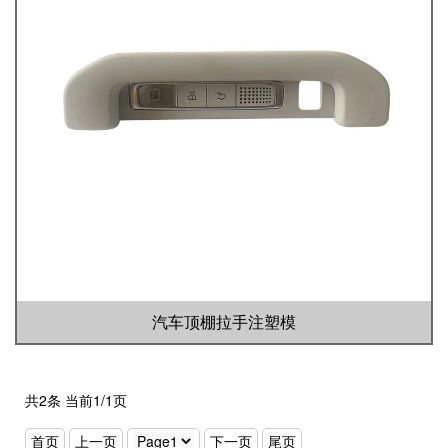
汽车顶棚拉手注塑模
共2条 当前1/1页
首页
上一页
下一页
尾页