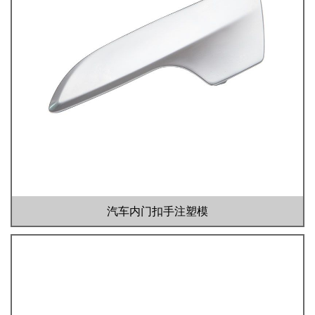
汽车内门扣手注塑模