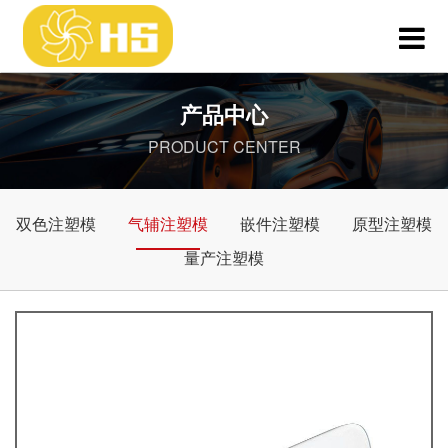
产品中心
PRODUCT CENTER
双色注塑模
气辅注塑模
嵌件注塑模
原型注塑模
量产注塑模